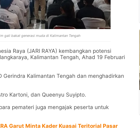
ilm gali bakat generasi muda di Kalimantan Tengah
nesia Raya (JARI RAYA) kembangkan potensi
alangkaraya, Kalimantan Tengah, Ahad 19 Februari
DPD Gerindra Kalimantan Tengah dan menghadirkan
astro Kartoni, dan Queenyu Suyipto.
 para pemateri juga mengajak peserta untuk
A Garut Minta Kader Kuasai Teritorial Pasar