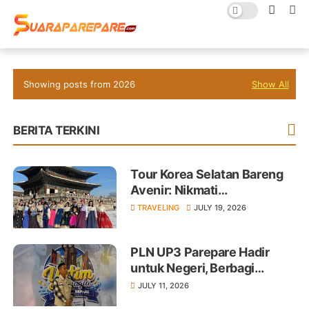
Showing posts from 2026
Show All
BERITA TERKINI
Tour Korea Selatan Bareng
Avenir: Nikmati
Keseruannya!
TRAVELING
JULY 19, 2026
PLN UP3 Parepare Hadir
untuk Negeri, Berbagi
Kebahagiaan dengan Anak
JULY 11, 2026
Yatim di Parepare