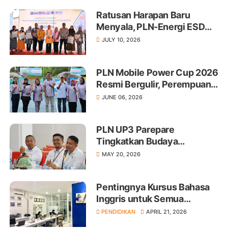
Ratusan Harapan Baru
Menyala, PLN-Energi ESDM
Hadirkan Listrik untuk
JULY 10, 2026
Masyarakat Barru
PLN Mobile Power Cup 2026
Resmi Bergulir, Perempuan
Parepare Tunjukkan
JUNE 06, 2026
Semangat Kompetitif
PLN UP3 Parepare
Tingkatkan Budaya
Kepatuhan dan Pencegahan
MAY 20, 2026
Pelanggaran Hukum
Pentingnya Kursus Bahasa
Inggris untuk Semua
Kalangan
PENDIDIKAN
APRIL 21, 2026