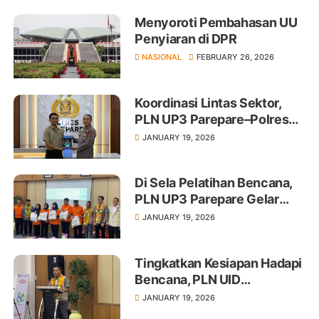
Menyoroti Pembahasan UU
Penyiaran di DPR
NASIONAL
FEBRUARY 26, 2026
Koordinasi Lintas Sektor,
PLN UP3 Parepare–Polres
Perkuat Keamanan
JANUARY 19, 2026
Operasional
Di Sela Pelatihan Bencana,
PLN UP3 Parepare Gelar
Aksi Sosial Berbagi
JANUARY 19, 2026
Sembako
Tingkatkan Kesiapan Hadapi
Bencana, PLN UID
Sulselrabar Gelar Pelatihan
JANUARY 19, 2026
di Parepare