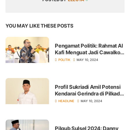
YOU MAY LIKE THESE POSTS
Pengamat Politik: Rahmat Al
Kafi Menguat Jadi Cawalkot
di Pilwalkot Palopo 2024
POLITIK
MAY 10, 2024
Profil Sukriadi Amil Potensi
Kendarai Gerindra di Pilkada
Mamuju 2024
HEADLINE
MAY 10, 2024
Pilgub Sulsel 2024: Danny