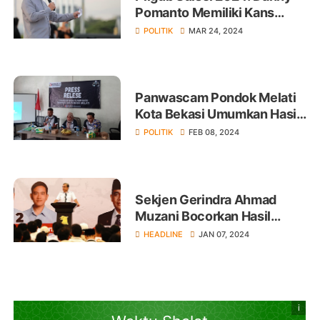
Pomanto Memiliki Kans
Besar Jadi Calon Gubernur
POLITIK
MAR 24, 2024
Panwascam Pondok Melati
Kota Bekasi Umumkan Hasil
Pengawasan Kampanye
POLITIK
FEB 08, 2024
Partai Politik dan Peserta
Pemilu
Sekjen Gerindra Ahmad
Muzani Bocorkan Hasil
Pertemuan Jokowi dan
HEADLINE
JAN 07, 2024
Prabowo