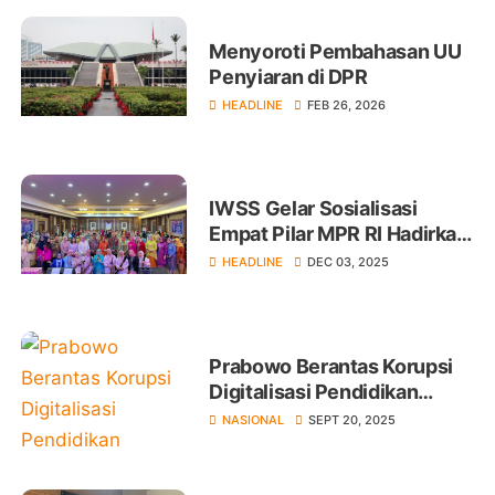
Menyoroti Pembahasan UU
Penyiaran di DPR
HEADLINE
FEB 26, 2026
IWSS Gelar Sosialisasi
Empat Pilar MPR RI Hadirkan
Sejumlah Narasumber
HEADLINE
DEC 03, 2025
Prabowo Berantas Korupsi
Digitalisasi Pendidikan
Rugikan Negara Rp 1,98
NASIONAL
SEPT 20, 2025
Triliun