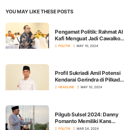
YOU MAY LIKE THESE POSTS
Pengamat Politik: Rahmat Al
Kafi Menguat Jadi Cawalkot
di Pilwalkot Palopo 2024
POLITIK
MAY 10, 2024
Profil Sukriadi Amil Potensi
Kendarai Gerindra di Pilkada
Mamuju 2024
HEADLINE
MAY 10, 2024
Pilgub Sulsel 2024: Danny
Pomanto Memiliki Kans
Besar Jadi Calon Gubernur
POLITIK
MAR 24, 2024