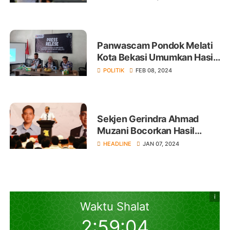
Panwascam Pondok Melati
Kota Bekasi Umumkan Hasil
Pengawasan Kampanye
POLITIK
FEB 08, 2024
Partai Politik dan Peserta
Pemilu
Sekjen Gerindra Ahmad
Muzani Bocorkan Hasil
Pertemuan Jokowi dan
HEADLINE
JAN 07, 2024
Prabowo