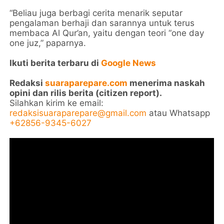
“Beliau juga berbagi cerita menarik seputar
pengalaman berhaji dan sarannya untuk terus
membaca Al Qur’an, yaitu dengan teori “one day
one juz,” paparnya.
Ikuti berita terbaru di
Google News
Redaksi
suaraparepare.com
menerima naskah
opini dan rilis berita (citizen report).
Silahkan kirim ke email:
redaksisuaraparepare@gmail.com
atau Whatsapp
+62856-9345-6027