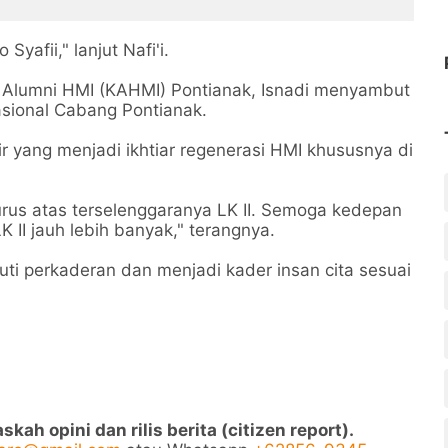
afii," lanjut Nafi'i.
s Alumni HMI (KAHMI) Pontianak, Isnadi menyambut
asional Cabang Pontianak.
r yang menjadi ikhtiar regenerasi HMI khususnya di
us atas terselenggaranya LK II. Semoga kedepan
K II jauh lebih banyak," terangnya.
i perkaderan dan menjadi kader insan cita sesuai
ah opini dan rilis berita (citizen report).