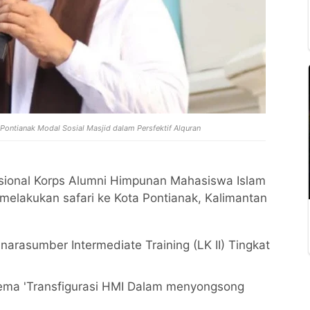
ontianak Modal Sosial Masjid dalam Persfektif Alquran
sional Korps Alumni Himpunan Mahasiswa Islam
lakukan safari ke Kota Pontianak, Kalimantan
arasumber Intermediate Training (LK II) Tingkat
ema 'Transfigurasi HMI Dalam menyongsong