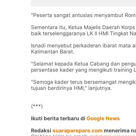
Informasi
"Peserta sangat antusias menyambut Romo Sy
Sementara itu, Ketua Majelis Daerah Korp
baik terselenggaranya LK II HMI Tingkat N
Isnadi menyebut perkaderan ibarat mata ai
Kalimantan Barat.
"Selamat kepada Ketua Cabang dan pengur
persentase kader yang mengikuti training L
"Semoga kader terus bersemangat mengikut
tujuan berdirinya HMI," lanjutnya.
(***)
Ikuti berita terbaru di
Google News
Redaksi
suaraparepare.com
menerima nask