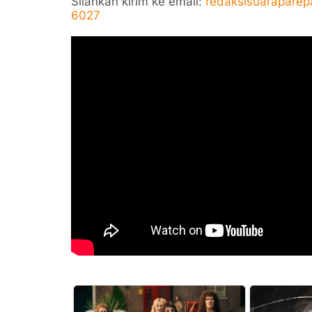
Silahkan kirim ke email:
redaksisuarapare
6027