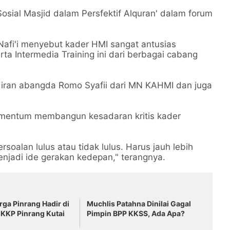
sial Masjid dalam Persfektif Alquran' dalam forum
afi'i menyebut kader HMI sangat antusias
a Intermedia Training ini dari berbagai cabang
diran abangda Romo Syafii dari MN KAHMI dan juga
 momentum membangun kesadaran kritis kader
soalan lulus atau tidak lulus. Harus jauh lebih
njadi ide gerakan kedepan," terangnya.
ga Pinrang Hadir di
Muchlis Patahna Dinilai Gagal
 KKP Pinrang Kutai
Pimpin BPP KKSS, Ada Apa?