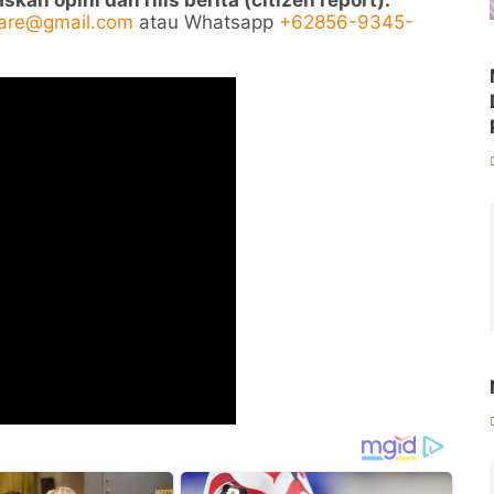
ah opini dan rilis berita (citizen report).
pare@gmail.com
atau Whatsapp
+62856-9345-