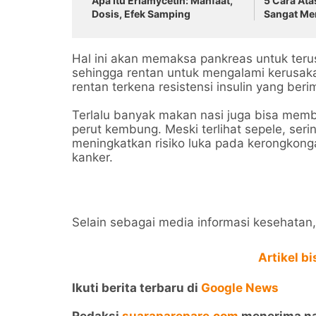
Apa Itu Erlamycetin: Manfaat,
5 Cara At
Dosis, Efek Samping
Sangat M
Hal ini akan memaksa pankreas untuk teru
sehingga rentan untuk mengalami kerusakan.
rentan terkena resistensi insulin yang be
Terlalu banyak makan nasi juga bisa mem
perut kembung. Meski terlihat sepele, seri
meningkatkan risiko luka pada kerongkon
kanker.
Selain sebagai media informasi kesehatan, k
Artikel b
Ikuti berita terbaru di
Google News