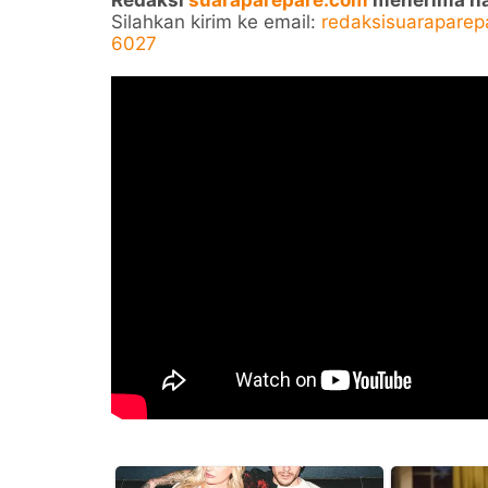
Redaksi
suaraparepare.com
menerima nask
Silahkan kirim ke email:
redaksisuarapare
6027