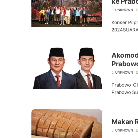
ke Prab
UNKNOWN
Konser Pilp
2024SUARA P
Akomodi
Prabowo
UNKNOWN
Prabowo-Gi
Prabowo Su
Makan R
UNKNOWN