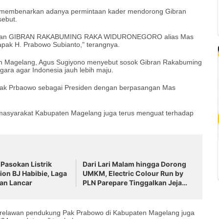
 membenarkan adanya permintaan kader mendorong Gibran
sebut.
asikan GIBRAN RAKABUMING RAKA WIDURONEGORO alias Mas
apak H. Prabowo Subianto," terangnya.
en Magelang, Agus Sugiyono menyebut sosok Gibran Rakabuming
ara agar Indonesia jauh lebih maju.
 Pak Prbaowo sebagai Presiden dengan berpasangan Mas
syarakat Kabupaten Magelang juga terus menguat terhadap
Pasokan Listrik
Dari Lari Malam hingga Dorong
ion BJ Habibie, Laga
UMKM, Electric Colour Run by
an Lancar
PLN Parepare Tinggalkan Jejak
Positif
i relawan pendukung Pak Prabowo di Kabupaten Magelang juga