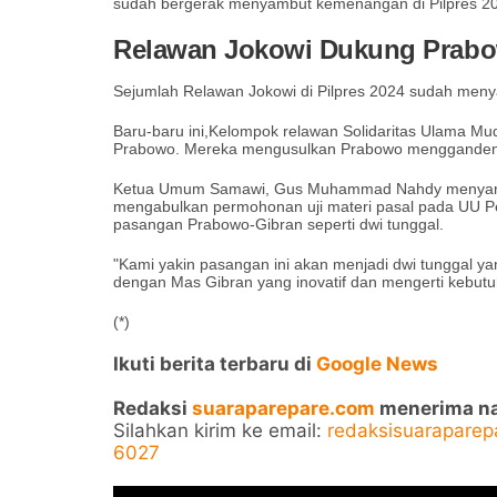
sudah bergerak menyambut kemenangan di Pilpres 2
Relawan Jokowi Dukung Prab
Sejumlah Relawan Jokowi di Pilpres 2024 sudah men
Baru-baru ini,Kelompok relawan Solidaritas Ulama M
Prabowo. Mereka mengusulkan Prabowo menggandeng 
Ketua Umum Samawi, Gus Muhammad Nahdy menyaran
mengabulkan permohonan uji materi pasal pada UU Pe
pasangan Prabowo-Gibran seperti dwi tunggal.
"Kami yakin pasangan ini akan menjadi dwi tunggal y
dengan Mas Gibran yang inovatif dan mengerti kebutu
(*)
Ikuti berita terbaru di
Google News
Redaksi
suaraparepare.com
menerima nask
Silahkan kirim ke email:
redaksisuarapare
6027