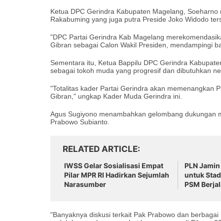
Ketua DPC Gerindra Kabupaten Magelang, Soeharno
Rakabuming yang juga putra Preside Joko Widodo ter
"DPC Partai Gerindra Kab Magelang merekomend
Gibran sebagai Calon Wakil Presiden, mendampingi b
Sementara itu, Ketua Bappilu DPC Gerindra Kabupat
sebagai tokoh muda yang progresif dan dibutuhkan neg
"Totalitas kader Partai Gerindra akan memenangkan
Gibran," ungkap Kader Muda Gerindra ini.
Agus Sugiyono menambahkan gelombang dukungan ma
Prabowo Subianto.
RELATED ARTICLE
IWSS Gelar Sosialisasi Empat
PLN Jamin 
Pilar MPR RI Hadirkan Sejumlah
untuk Stad
Narasumber
PSM Berjal
"Banyaknya diskusi terkait Pak Prabowo dan berbaga