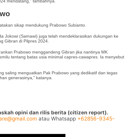
024 mendatang," tambahnya.
owo
yatakan sikap mendukung Prabowo Subianto.
uda Jokowi (Samawi) juga telah mendeklarasikan dukungan ke
Gibran di Pilpres 2024.
kan Prabowo menggandeng Gibran jika nantinya MK
milu tentang batas usia minimal capres-cawapres. Ia menyebut
ang saling menguatkan Pak Prabowo yang dedikatif dan tegas
han generasinya," katanya.
ah opini dan rilis berita (citizen report).
pare@gmail.com
atau Whatsapp
+62856-9345-