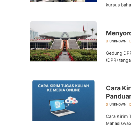
kursus baha
Menyoro
UNKNOWN
Gedung DPR
(DPR) tenga
Cara Kir
Panduan
UNKNOWN
Cara Kirim 
MahasiswaSU