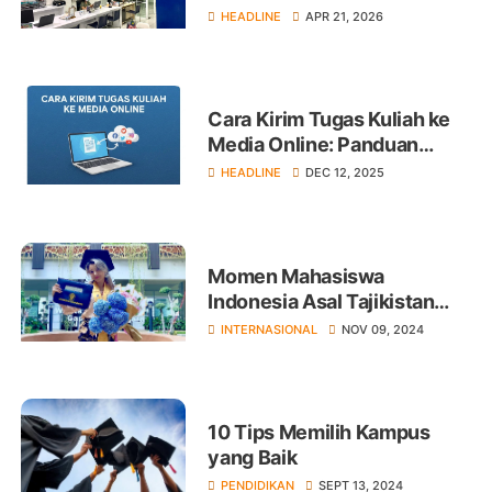
Kalangan
HEADLINE
APR 21, 2026
Cara Kirim Tugas Kuliah ke
Media Online: Panduan
Lengkap untuk Mahasiswa
HEADLINE
DEC 12, 2025
Momen Mahasiswa
Indonesia Asal Tajikistan
Lulus Studi di UNDIP
INTERNASIONAL
NOV 09, 2024
10 Tips Memilih Kampus
yang Baik
PENDIDIKAN
SEPT 13, 2024