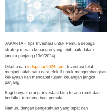
JAKARTA - Tips Investasi untuk Pemula sebagai
strategi meraih keuangan yang lebih baik dalam
jangka panjang (13/9/2024).
Dikutip dari
indspncon2024.com
,
Investasi telah
menjadi salah satu cara efektif untuk mengembangkan
kekayaan dan mencapai tujuan keuangan jangka
panjang.
Bagi banyak orang, investasi bisa terasa rumit dan
berisiko, terutama bagi pemula.
Namun, dengan pengetahuan yang tepat dan