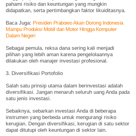
pahami risiko dan keuntungan yang mungkin
didapatkan, serta pertimbangkan faktor likuiditasnya.
Baca Juga:
Presiden Prabowo Akan Dorong Indonesia
Mampu Produksi Mobil dan Motor Hingga Komputer
Dalam Negeri
Sebagai pemula, reksa dana sering kali menjadi
pilihan yang lebih aman karena pengelolaannya
dilakukan oleh manajer investasi profesional.
3. Diversifikasi Portofolio
Salah satu prinsip utama dalam berinvestasi adalah
diversifikasi. Jangan menaruh seluruh uang Anda pada
satu jenis investasi.
Sebaiknya, sebarkan investasi Anda di beberapa
instrumen yang berbeda untuk mengurangi risiko
kerugian. Dengan diversifikasi, kerugian di satu sektor
dapat ditutupi oleh keuntungan di sektor lain.