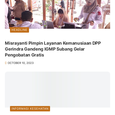
HEADLINE
Misrayanti Pimpin Layanan Kemanusiaan DPP
Gerindra Gandeng IGMP Subang Gelar
Pengobatan Gratis
OCTOBER 10, 2023
INFORMASI KESEHATAN