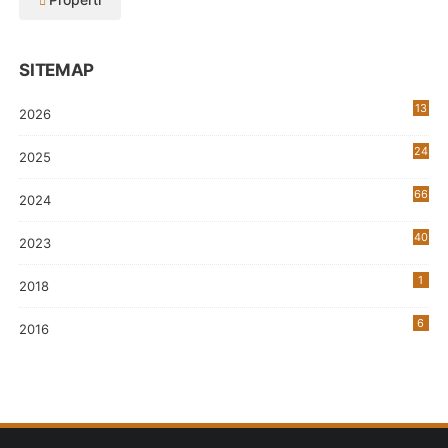
SITEMAP
13
2026
24
2025
66
2024
40
2023
7
1
2018
6
2016