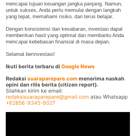
mencapai tujuan keuangan jangka panjang. Namun,
untuk sukses, Anda perlu memulai dengan langkah
yang tepat, memahami risiko, dan terus belajar.
Dengan konsistensi dan kesabaran, investasi dapat
memberikan hasil yang optimal dan membantu Anda
mencapai kebebasan finansial di masa depan.
Selamat berinvestasi!
Ikuti berita terbaru di
Google News
Redaksi
suaraparepare.com
menerima naskah
opini dan rilis berita (citizen report).
Silahkan kirim ke email:
redaksisuaraparepare@gmail.com
atau Whatsapp
+62856-9345-6027