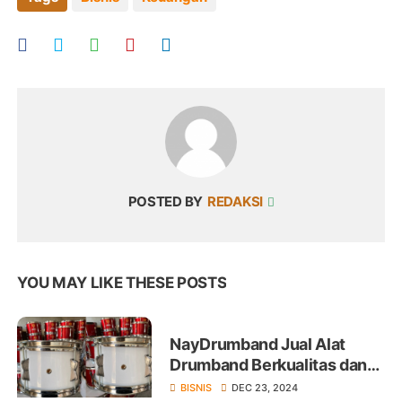
POSTED BY
REDAKSI
YOU MAY LIKE THESE POSTS
NayDrumband Jual Alat
Drumband Berkualitas dan
Lengkap
BISNIS
DEC 23, 2024