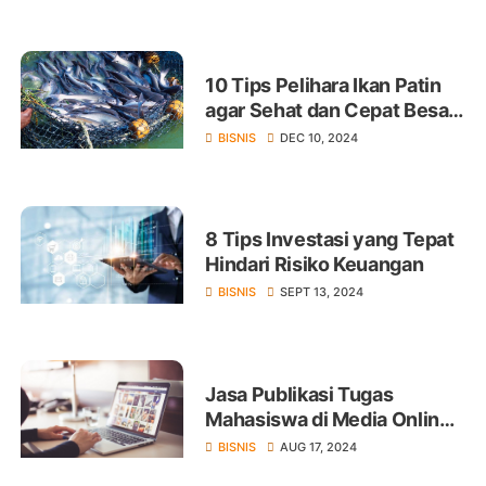
10 Tips Pelihara Ikan Patin
agar Sehat dan Cepat Besar
Raih Keuntungan
BISNIS
DEC 10, 2024
8 Tips Investasi yang Tepat
Hindari Risiko Keuangan
BISNIS
SEPT 13, 2024
Jasa Publikasi Tugas
Mahasiswa di Media Online
Hanya Rp 50 Ribu: Murah
BISNIS
AUG 17, 2024
dan Cepat Terbit