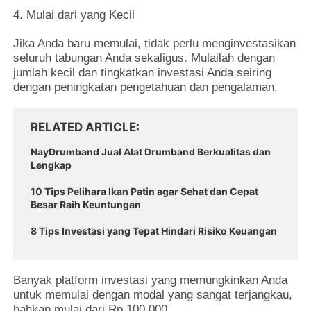
4. Mulai dari yang Kecil
Jika Anda baru memulai, tidak perlu menginvestasikan
seluruh tabungan Anda sekaligus. Mulailah dengan
jumlah kecil dan tingkatkan investasi Anda seiring
dengan peningkatan pengetahuan dan pengalaman.
RELATED ARTICLE
NayDrumband Jual Alat Drumband Berkualitas dan
Lengkap
10 Tips Pelihara Ikan Patin agar Sehat dan Cepat
Besar Raih Keuntungan
8 Tips Investasi yang Tepat Hindari Risiko Keuangan
Banyak platform investasi yang memungkinkan Anda
untuk memulai dengan modal yang sangat terjangkau,
bahkan mulai dari Rp 100.000.