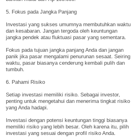
5. Fokus pada Jangka Panjang
Investasi yang sukses umumnya membutuhkan waktu
dan kesabaran. Jangan tergoda oleh keuntungan
jangka pendek atau fluktuasi pasar yang sementara.
Fokus pada tujuan jangka panjang Anda dan jangan
panik jika pasar mengalami penurunan sesaat. Seiring
waktu, pasar biasanya cenderung kembali pulih dan
tumbuh.
6. Pahami Risiko
Setiap investasi memiliki risiko. Sebagai investor,
penting untuk mengetahui dan menerima tingkat risiko
yang Anda hadapi.
Investasi dengan potensi keuntungan tinggi biasanya
memiliki risiko yang lebih besar. Oleh karena itu, pilih
investasi yang sesuai dengan profil risiko Anda.