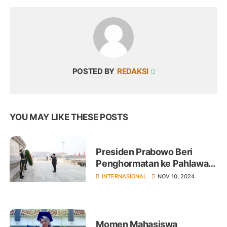
POSTED BY
REDAKSI
YOU MAY LIKE THESE POSTS
Presiden Prabowo Beri
Penghormatan ke Pahlawan
Tiongkok Meletakkan
INTERNASIONAL
NOV 10, 2024
Karangan Bungan di
Monumen Tiananmen
Momen Mahasiswa