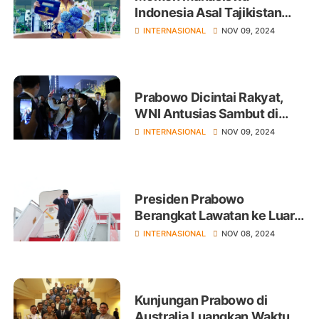
Indonesia Asal Tajikistan
Lulus Studi di UNDIP
INTERNASIONAL
NOV 09, 2024
Prabowo Dicintai Rakyat,
WNI Antusias Sambut di
Beijing
INTERNASIONAL
NOV 09, 2024
Presiden Prabowo
Berangkat Lawatan ke Luar
Negeri Perkuat Hubungan
INTERNASIONAL
NOV 08, 2024
Internasional
Kunjungan Prabowo di
Australia Luangkan Waktu