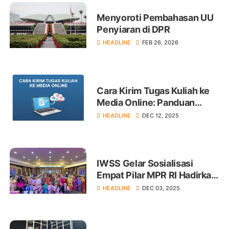
Menyoroti Pembahasan UU
Penyiaran di DPR
HEADLINE
FEB 26, 2026
Cara Kirim Tugas Kuliah ke
Media Online: Panduan
Lengkap untuk Mahasiswa
HEADLINE
DEC 12, 2025
IWSS Gelar Sosialisasi
Empat Pilar MPR RI Hadirkan
Sejumlah Narasumber
HEADLINE
DEC 03, 2025