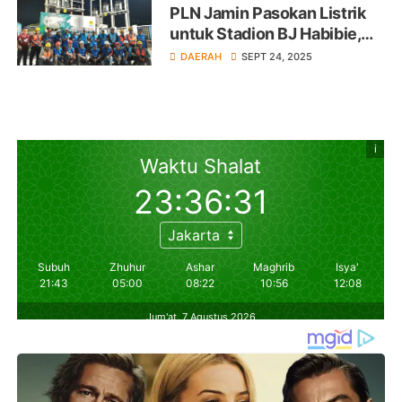
PLN Jamin Pasokan Listrik
untuk Stadion BJ Habibie,
Laga PSM Berjalan Lancar
DAERAH
SEPT 24, 2025