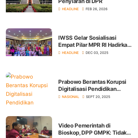
Penyiaran di DPR
HEADLINE
FEB 26, 2026
IWSS Gelar Sosialisasi
Empat Pilar MPR RI Hadirkan
Sejumlah Narasumber
HEADLINE
DEC 03, 2025
Prabowo Berantas Korupsi
Digitalisasi Pendidikan
Rugikan Negara Rp 1,98
NASIONAL
SEPT 20, 2025
Triliun
Video Pemerintah di
Bioskop, DPP GMPK: Tidak