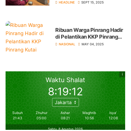
Masalah yang Penting
HEADLINE
SEPT 15, 2025
Substansi Informasi
Ribuan Warga Pinrang Hadir
di Pelantikan KKP Pinrang
Kutai Timur
NASIONAL
MAY 04, 2025