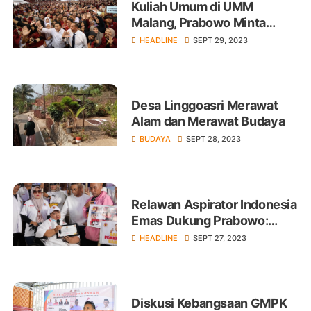
Kuliah Umum di UMM
Malang, Prabowo Minta
Mahasiswa Hindari
HEADLINE
SEPT 29, 2023
Perbuatan Korupsi
Desa Linggoasri Merawat
Alam dan Merawat Budaya
BUDAYA
SEPT 28, 2023
Relawan Aspirator Indonesia
Emas Dukung Prabowo:
Komitmen Perjuangkan
HEADLINE
SEPT 27, 2023
Ketahanan Pangan Nasional
Diskusi Kebangsaan GMPK