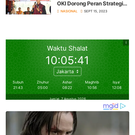
OKI Dorong Peran Strategi
Pemuda Songsong Pemilu
NASIONAL
SEPT 15, 2023
2024