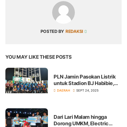
POSTED BY
REDAKSI
YOU MAY LIKE THESE POSTS
PLN Jamin Pasokan Listrik
untuk Stadion BJ Habibie,
Laga PSM Berjalan Lancar
DAERAH
SEPT 24, 2025
Dari Lari Malam hingga
Dorong UMKM, Electric