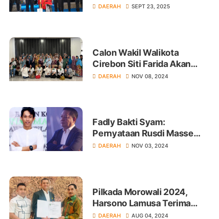
Colour Run by PLN Parepare
DAERAH
SEPT 23, 2025
Tinggalkan Jejak Positif
Calon Wakil Walikota
Cirebon Siti Farida Akan
Perbaiki Tata Kota Cirebon
DAERAH
NOV 08, 2024
Fadly Bakti Syam:
Pernyataan Rusdi Masse
Berbahaya dan Merusak
DAERAH
NOV 03, 2024
Iklim Demokrasi
Pilkada Morowali 2024,
Harsono Lamusa Terima
Rekomendasi PBB di Jakarta
DAERAH
AUG 04, 2024