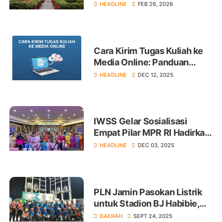
HEADLINE
FEB 26, 2026
Cara Kirim Tugas Kuliah ke
Media Online: Panduan
Lengkap untuk Mahasiswa
HEADLINE
DEC 12, 2025
IWSS Gelar Sosialisasi
Empat Pilar MPR RI Hadirkan
Sejumlah Narasumber
HEADLINE
DEC 03, 2025
PLN Jamin Pasokan Listrik
untuk Stadion BJ Habibie,
Laga PSM Berjalan Lancar
DAERAH
SEPT 24, 2025