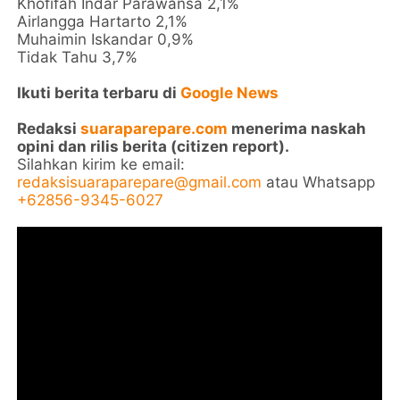
Khofifah Indar Parawansa 2,1%
Airlangga Hartarto 2,1%
Muhaimin Iskandar 0,9%
Tidak Tahu 3,7%
Ikuti berita terbaru di
Google News
Redaksi
suaraparepare.com
menerima naskah
opini dan rilis berita (citizen report).
Silahkan kirim ke email:
redaksisuaraparepare@gmail.com
atau Whatsapp
+62856-9345-6027