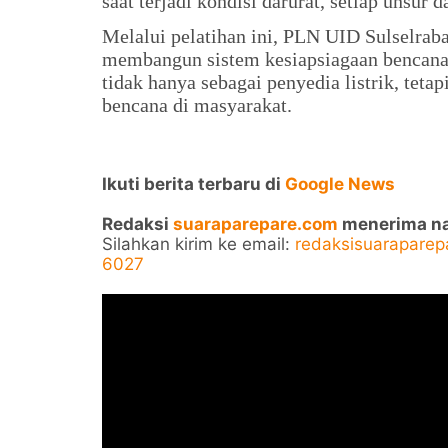
saat terjadi kondisi darurat, setiap unsur 
Melalui pelatihan ini, PLN UID Sulselraba
membangun sistem kesiapsiagaan bencana
tidak hanya sebagai penyedia listrik, teta
bencana di masyarakat.
Ikuti berita terbaru di
Google News
Redaksi
suaraparepare.com
menerima nask
Silahkan kirim ke email:
redaksisuarapare
6027