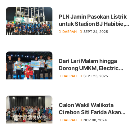
PLN Jamin Pasokan Listrik
untuk Stadion BJ Habibie,
Laga PSM Berjalan Lancar
DAERAH
SEPT 24, 2025
Dari Lari Malam hingga
Dorong UMKM, Electric
Colour Run by PLN Parepare
DAERAH
SEPT 23, 2025
Tinggalkan Jejak Positif
Calon Wakil Walikota
Cirebon Siti Farida Akan
Perbaiki Tata Kota Cirebon
DAERAH
NOV 08, 2024