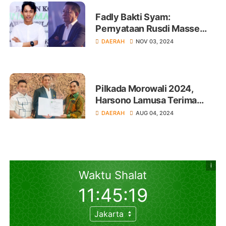
Fadly Bakti Syam:
Pernyataan Rusdi Masse
Berbahaya dan Merusak
DAERAH
NOV 03, 2024
Iklim Demokrasi
Pilkada Morowali 2024,
Harsono Lamusa Terima
Rekomendasi PBB di Jakarta
DAERAH
AUG 04, 2024