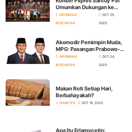
Konser Pilpres Santuy PSI
Umumkan Dukungan ke
Prabowo di Pilpres 2024
INFORMASI
OCT 25,
KESEHATAN
2023
Akomodir Pemimpin Muda,
MPG: Pasangan Prabowo-
Gibran Sangat Ideal
INFORMASI
OCT 24,
KESEHATAN
2023
Makan Roti Setiap Hari,
Berbahayakah?
DIABETES
OCT 19, 2023
Apa Itu Erlamycetin: