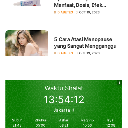
Manfaat, Dosis, Efek
Samping
DIABETES
OCT 19, 2023
5 Cara Atasi Menopause
yang Sangat Mengganggu
DIABETES
OCT 19, 2023