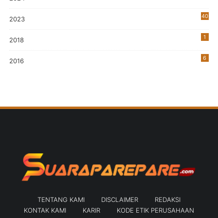
40
2023
7
1
2018
6
2016
TENTANG KAMI
DISCLAIMER
REDAKSI
KONTAK KAMI
KARIR
KODE ETIK PERUSAHAAN