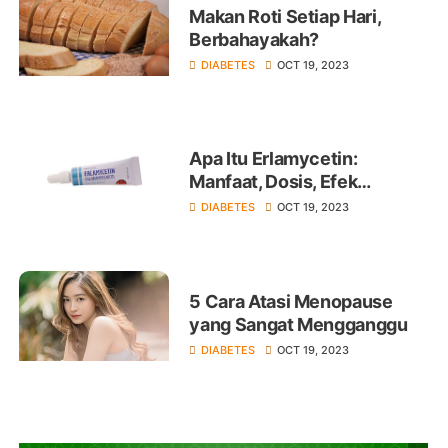
Makan Roti Setiap Hari,
Berbahayakah?
DIABETES
OCT 19, 2023
Apa Itu Erlamycetin:
Manfaat, Dosis, Efek
Samping
DIABETES
OCT 19, 2023
5 Cara Atasi Menopause
yang Sangat Mengganggu
DIABETES
OCT 19, 2023