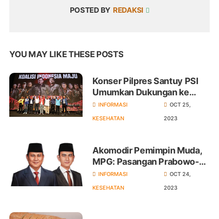
POSTED BY
REDAKSI
YOU MAY LIKE THESE POSTS
Konser Pilpres Santuy PSI
Umumkan Dukungan ke
Prabowo di Pilpres 2024
INFORMASI
OCT 25,
KESEHATAN
2023
Akomodir Pemimpin Muda,
MPG: Pasangan Prabowo-
Gibran Sangat Ideal
INFORMASI
OCT 24,
KESEHATAN
2023