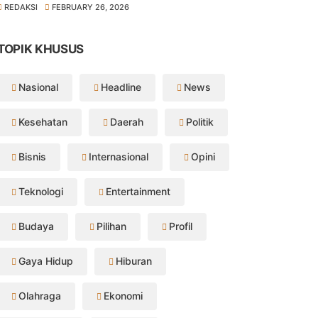
REDAKSI
FEBRUARY 26, 2026
TOPIK KHUSUS
Nasional
Headline
News
Kesehatan
Daerah
Politik
Bisnis
Internasional
Opini
Teknologi
Entertainment
Budaya
Pilihan
Profil
Gaya Hidup
Hiburan
Olahraga
Ekonomi