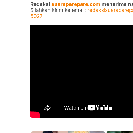
Redaksi
suaraparepare.com
menerima nask
Silahkan kirim ke email:
redaksisuarapare
6027