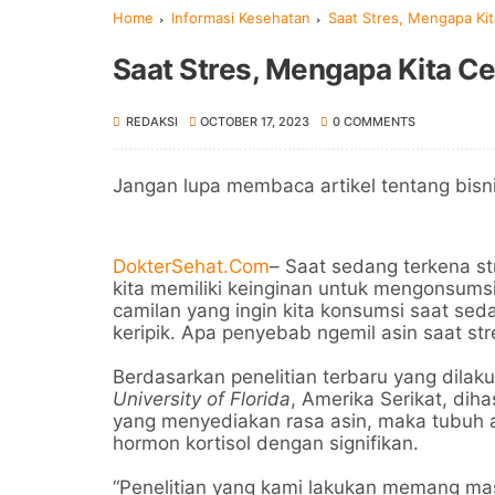
Home
Informasi Kesehatan
Saat Stres, Mengapa Ki
Saat Stres, Mengapa Kita C
REDAKSI
OCTOBER 17, 2023
0 COMMENTS
Jangan lupa membaca artikel tentang bisn
DokterSehat.Com
– Saat sedang terkena s
kita memiliki keinginan untuk mengonsumsi 
camilan yang ingin kita konsumsi saat se
keripik. Apa penyebab ngemil asin saat str
Berdasarkan penelitian terbaru yang dilak
University of Florida
, Amerika Serikat, di
yang menyediakan rasa asin, maka tubuh 
hormon kortisol dengan signifikan.
“Penelitian yang kami lakukan memang ma