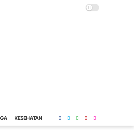
AGA
KESEHATAN