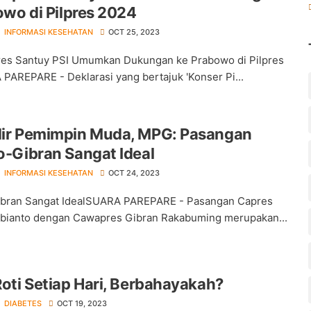
owo di Pilpres 2024
INFORMASI KESEHATAN
OCT 25, 2023
res Santuy PSI Umumkan Dukungan ke Prabowo di Pilpres
AREPARE - Deklarasi yang bertajuk 'Konser Pi...
r Pemimpin Muda, MPG: Pasangan
-Gibran Sangat Ideal
INFORMASI KESEHATAN
OCT 24, 2023
bran Sangat IdealSUARA PAREPARE - Pasangan Capres
bianto dengan Cawapres Gibran Rakabuming merupakan...
oti Setiap Hari, Berbahayakah?
DIABETES
OCT 19, 2023