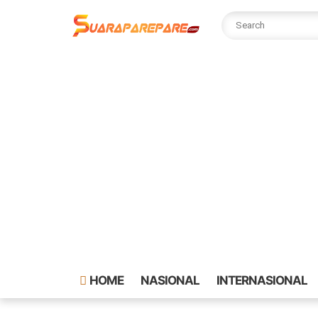
HOME
NASIONAL
INTERNASIONAL