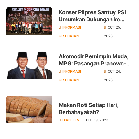
Konser Pilpres Santuy PSI
Umumkan Dukungan ke
Prabowo di Pilpres 2024
INFORMASI
OCT 25,
KESEHATAN
2023
Akomodir Pemimpin Muda,
MPG: Pasangan Prabowo-
Gibran Sangat Ideal
INFORMASI
OCT 24,
KESEHATAN
2023
Makan Roti Setiap Hari,
Berbahayakah?
DIABETES
OCT 19, 2023