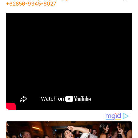
+62856-9345-6027