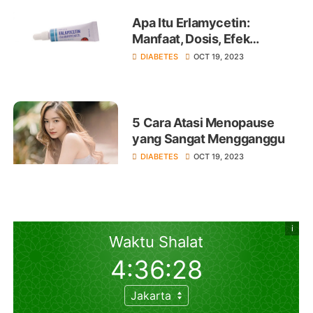
Apa Itu Erlamycetin:
Manfaat, Dosis, Efek
Samping
DIABETES
OCT 19, 2023
5 Cara Atasi Menopause
yang Sangat Mengganggu
DIABETES
OCT 19, 2023