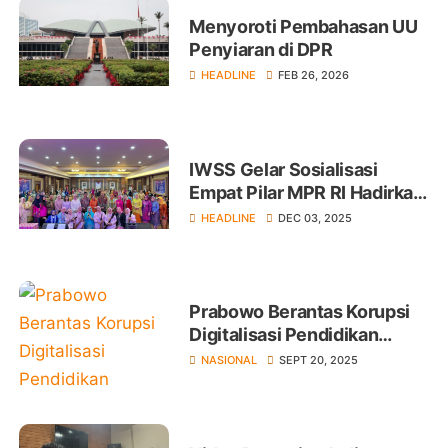
Menyoroti Pembahasan UU
Penyiaran di DPR
HEADLINE
FEB 26, 2026
IWSS Gelar Sosialisasi
Empat Pilar MPR RI Hadirkan
Sejumlah Narasumber
HEADLINE
DEC 03, 2025
Prabowo Berantas Korupsi
Digitalisasi Pendidikan
Rugikan Negara Rp 1,98
NASIONAL
SEPT 20, 2025
Triliun