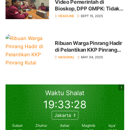
Video Pemerintah di
Bioskop, DPP GMPK: Tidak
Masalah yang Penting
HEADLINE
SEPT 15, 2025
Substansi Informasi
Ribuan Warga Pinrang Hadir
di Pelantikan KKP Pinrang
Kutai Timur
NASIONAL
MAY 04, 2025