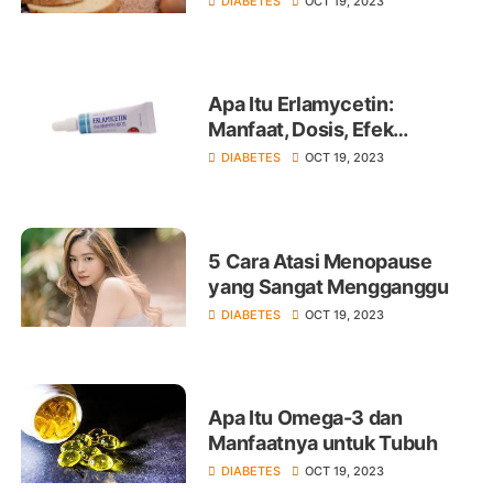
DIABETES
OCT 19, 2023
Apa Itu Erlamycetin:
Manfaat, Dosis, Efek
Samping
DIABETES
OCT 19, 2023
5 Cara Atasi Menopause
yang Sangat Mengganggu
DIABETES
OCT 19, 2023
Apa Itu Omega-3 dan
Manfaatnya untuk Tubuh
DIABETES
OCT 19, 2023