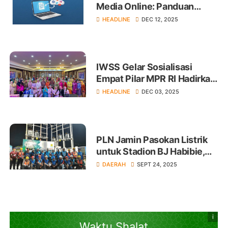
Media Online: Panduan
Lengkap untuk Mahasiswa
HEADLINE
DEC 12, 2025
IWSS Gelar Sosialisasi
Empat Pilar MPR RI Hadirkan
Sejumlah Narasumber
HEADLINE
DEC 03, 2025
PLN Jamin Pasokan Listrik
untuk Stadion BJ Habibie,
Laga PSM Berjalan Lancar
DAERAH
SEPT 24, 2025