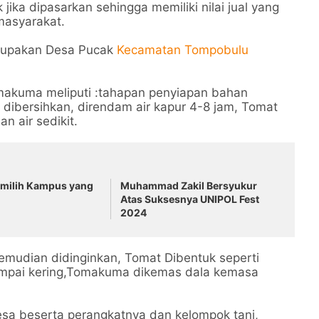
ika dipasarkan sehingga memiliki nilai jual yang
masyarakat.
erupakan Desa Pucak
Kecamatan Tompobulu
makuma meliputi :tahapan penyiapan bahan
 dibersihkan, direndam air kapur 4-8 jam, Tomat
n air sedikit.
emilih Kampus yang
Muhammad Zakil Bersyukur
Atas Suksesnya UNIPOL Fest
2024
emudian didinginkan, Tomat Dibentuk seperti
ampai kering,Tomakuma dikemas dala kemasa
desa beserta perangkatnya dan kelompok tani,