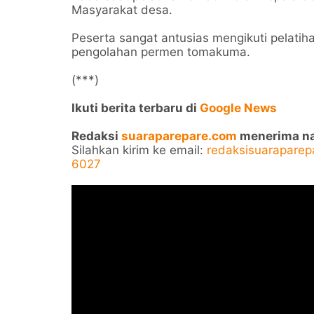
Masyarakat desa.
Peserta sangat antusias mengikuti pelatiha
pengolahan permen tomakuma.
(***)
Ikuti berita terbaru di
Google News
Redaksi
suaraparepare.com
menerima nask
Silahkan kirim ke email:
redaksisuarapare
6027