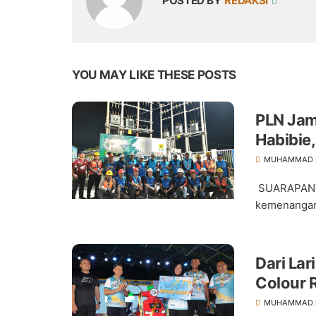
POSTED BY
REDAKSI
YOU MAY LIKE THESE POSTS
PLN Jam
Habibie
MUHAMMAD D
SUARAPANTA
kemenangan 
Dari La
Colour 
Positif
MUHAMMAD D