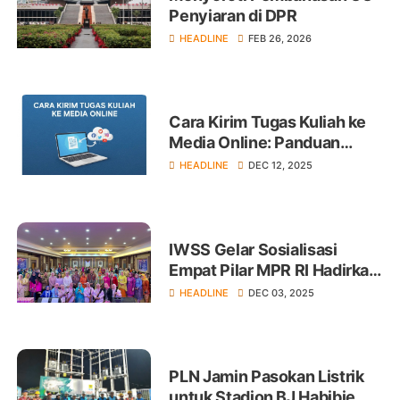
Penyiaran di DPR
HEADLINE
FEB 26, 2026
Cara Kirim Tugas Kuliah ke
Media Online: Panduan
Lengkap untuk Mahasiswa
HEADLINE
DEC 12, 2025
IWSS Gelar Sosialisasi
Empat Pilar MPR RI Hadirkan
Sejumlah Narasumber
HEADLINE
DEC 03, 2025
PLN Jamin Pasokan Listrik
untuk Stadion BJ Habibie,